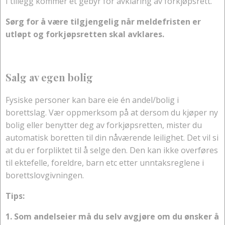
I tillegg kommer et gebyr for avklaring av forkjøpsrett.
Sørg for å være tilgjengelig når meldefristen er
utløpt og forkjøpsretten skal avklares.
Salg av egen bolig
Fysiske personer kan bare eie én andel/bolig i
borettslag. Vær oppmerksom på at dersom du kjøper ny
bolig eller benytter deg av forkjøpsretten, mister du
automatisk boretten til din nåværende leilighet. Det vil si
at du er forpliktet til å selge den. Den kan ikke overføres
til ektefelle, foreldre, barn etc etter unntaksreglene i
borettslovgivningen.
Tips:
1. Som andelseier må du selv avgjøre om du ønsker å