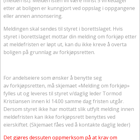
(meldefrist). Meldefristen vil være minst 5 virkedager
etter at boligen er kunngjort ved oppslag i oppgangene
eller annen annonsering.
Meldingen skal sendes til styret i borettslaget. Hvis
styret i borettslaget mottar din melding om forkjøp etter
at meldefristen er løpt ut, kan du ikke kreve å overta
boligen på grunnlag av forkjøpsretten.
For andelseiere som ønsker å benytte seg
av forkjøpsretten, må skjemaet «Melding om forkjøp»
fylles ut og leveres til styret v/daglig leder Tormod
Kristiansen innen kl 14.00 samme dag fristen utgår.
Dersom styret ikke har mottatt slik utfylt melding innen
meldefristen kan ikke forkjøpsrett benyttes ved
eierskiftet. (Skjemaet fåes ved å kontakte daglig leder)
Det gjøres dessuten oppmerksom på at krav om