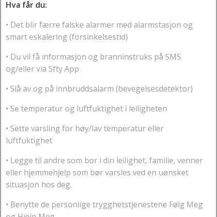
Hva får du:
• Det blir færre falske alarmer med alarmstasjon og
smart eskalering (forsinkelsestid)
• Du vil få informasjon og branninstruks på SMS
og/eller via Sfty App
• Slå av og på innbruddsalarm (bevegelsesdetektor)
• Se temperatur og luftfuktighet i leiligheten
• Sette varsling for høy/lav temperatur eller
luftfuktighet
• Legge til andre som bor i din leilighet, familie, venner
eller hjemmehjelp som bør varsles ved en uønsket
situasjon hos deg.
• Benytte de personlige trygghetstjenestene Følg Meg
og Hjelp Meg